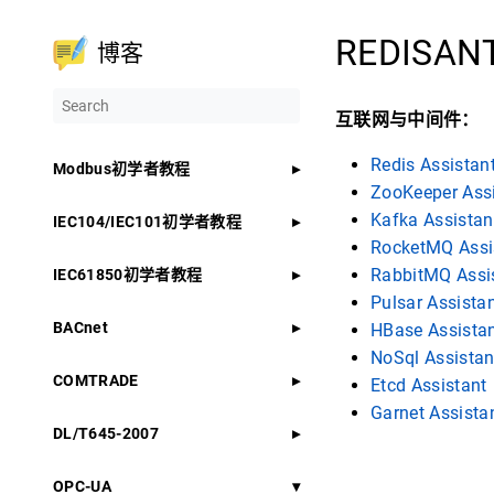
REDIS
博客
互联网与中间件：
Redis Assistan
Modbus初学者教程
ZooKeeper Ass
Kafka Assistan
IEC104/IEC101初学者教程
RocketMQ Assi
RabbitMQ Assi
IEC61850初学者教程
Pulsar Assista
BACnet
HBase Assista
NoSql Assistan
COMTRADE
Etcd Assistant
Garnet Assista
DL/T645-2007
OPC-UA