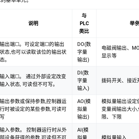
息的基本单元。
与
说明
PLC
举
类比
输出端☐。可设定端☐的输出
DO(数
电磁阀输出、MOS
状态,也可以读取该位的输出状
字量
显示等
态。
输出)
DI(数
输入端☐。 通过外部设定改变
字量
拨码开关、接近
输入状态, 可读但不可写。
输入)
输出参数或保持参数,控制器运
AO(模
模拟量输出设定值,
行时被设定的某些参数,可读可
拟量
变量阀输出大小
写
输出)
限、下限
输入参数。 控制器运行时从外
AI(模
部设备获得的参数,可读但不可
拟量
模拟量输入