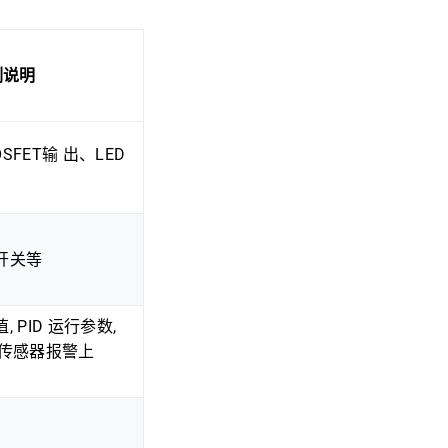
例说明
FET输 出、LED
开关等
 PID 运行参数,
,传感器报警上